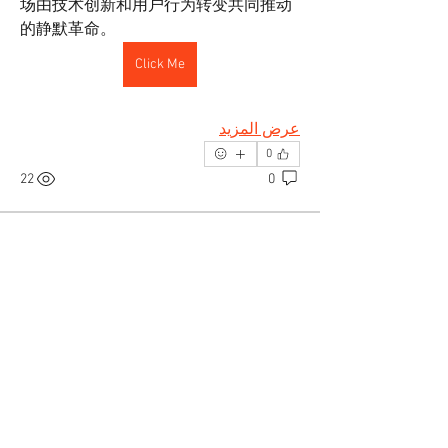
场由技术创新和用户行为转变共同推动
的静默革命。
Click Me
عرض المزيد
0
22
0
منشور مقترح
انضم
arpitakamat2103
arpitakamat2103
2 ديسمبر 2025
·
انضم إلى
Erotica 2
models session Group
0
17
0