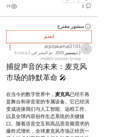
19
0
منشور مقترح
انضم
arpitakamat2103
arpitakamat2103
2 ديسمبر 2025
·
تم النشر في
Erotica 2
models session Group
捕捉声音的未来：麦克风
市场的静默革命 🎤
在当今的数字世界中，
麦克风
已经不再
是舞台和录音室的专属设备。它已经演
变成连接我们与人工智能、远程工作、
以及全球内容创作生态系统的关键接
口。随着语音交互和高品质音频需求的
爆炸式增长，全球麦克风市场正经历一